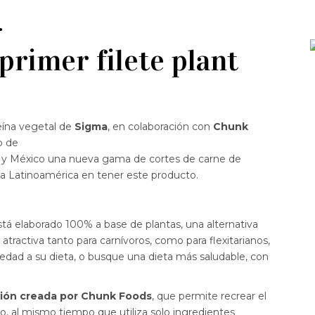
primer filete plant
eína vegetal de
Sigma
, en colaboración con
Chunk
o de
n y México una nueva gama de cortes de carne de
da Latinoamérica en tener este producto.
tá elaborado 100% a base de plantas, una alternativa
atractiva tanto para carnívoros, como para flexitarianos,
dad a su dieta, o busque una dieta más saludable, con
ión creada por Chunk Foods
, que permite recrear el
ico, al mismo tiempo que utiliza solo ingredientes