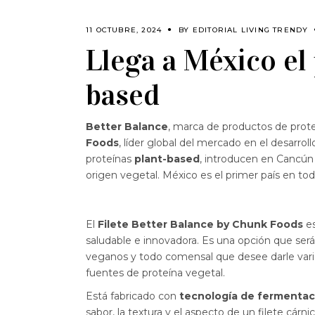
11 OCTUBRE, 2024
BY
EDITORIAL LIVING TRENDY
Llega a México el 
based
Better Balance
, marca de productos de prot
Foods
, líder global del mercado en el desarroll
proteínas
plant-based
, introducen en Cancú
origen vegetal. México es el primer país en to
El
Filete Better Balance by Chunk Foods
es
saludable e innovadora. Es una opción que será 
veganos y todo comensal que desee darle varie
fuentes de proteína vegetal.
Está fabricado con
tecnología de fermentac
sabor, la textura y el aspecto de un filete cárn