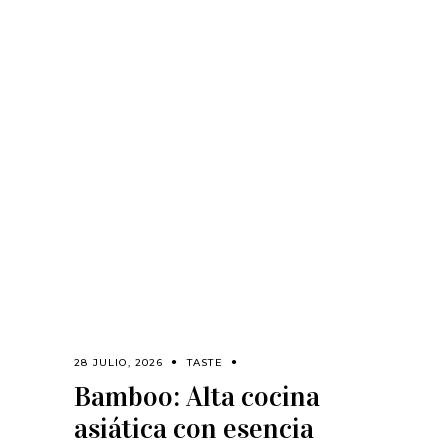
Rolex abre la
boutique de
relojes más alta
del mundo
BY
EDITORIAL
LIVING TRENDY
28 JULIO, 2026
TASTE
Bamboo: Alta cocina
asiática con esencia