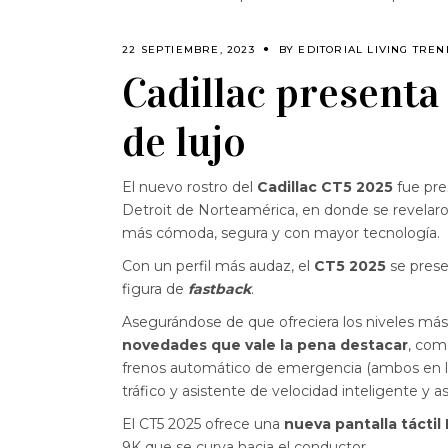
22 SEPTIEMBRE, 2023
BY
EDITORIAL LIVING TRE
Cadillac presenta
de lujo
El nuevo rostro del
Cadillac CT5 2025
fue pre
Detroit de Norteamérica, en donde se revelaron
más cómoda, segura y con mayor tecnología.
Con un perfil más audaz, el
CT5 2025
se prese
figura de
fastback
.
Asegurándose de que ofreciera los niveles más
novedades que vale la pena destacar
, com
frenos automático de emergencia (ambos en la
tráfico y asistente de velocidad inteligente y a
El CT5 2025 ofrece una
nueva pantalla tácti
9K que se curva hacia el conductor.