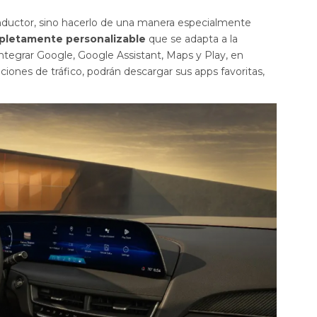
onductor, sino hacerlo de una manera especialmente
pletamente personalizable
que se adapta a la
ntegrar Google, Google Assistant, Maps y Play, en
ciones de tráfico, podrán descargar sus apps favoritas,