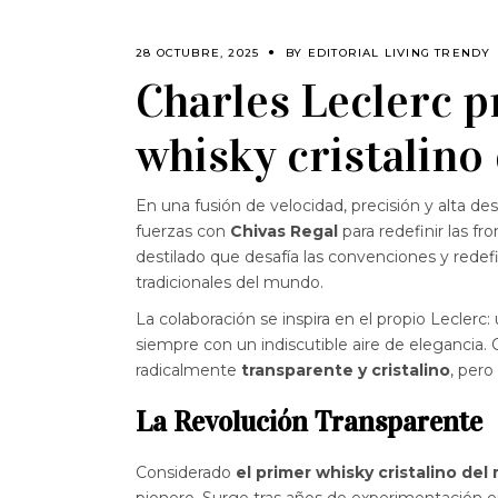
28 OCTUBRE, 2025
BY
EDITORIAL LIVING TRENDY
Charles Leclerc p
whisky cristalino
En una fusión de velocidad, precisión y alta dest
fuerzas con
Chivas Regal
para redefinir las fr
destilado que desafía las convenciones y redef
tradicionales del mundo.
La colaboración se inspira en el propio Leclerc
siempre con un indiscutible aire de elegancia. C
radicalmente
transparente y cristalino
, pero
La Revolución Transparente
Considerado
el primer whisky cristalino de
pionero. Surge tras años de experimentación en