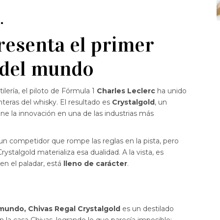
resenta el primer
 del mundo
ilería, el piloto de Fórmula 1
Charles Leclerc
ha unido
onteras del whisky. El resultado es
Crystalgold
, un
ine la innovación en una de las industrias más
: un competidor que rompe las reglas en la pista, pero
rystalgold materializa esa dualidad. A la vista, es
 en el paladar, está
lleno de carácter
.
l mundo, Chivas Regal Crystalgold
es un destilado
 la casa Chivas, logrando lo que parecía imposible: