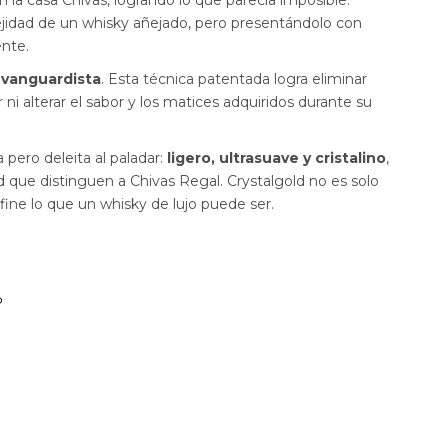
lejidad de un whisky añejado, pero presentándolo con
ente.
n vanguardista
. Esta técnica patentada logra eliminar
r ni alterar el sabor y los matices adquiridos durante su
a pero deleita al paladar:
ligero, ultrasuave y cristalino
,
d que distinguen a Chivas Regal. Crystalgold no es solo
ine lo que un whisky de lujo puede ser.
D