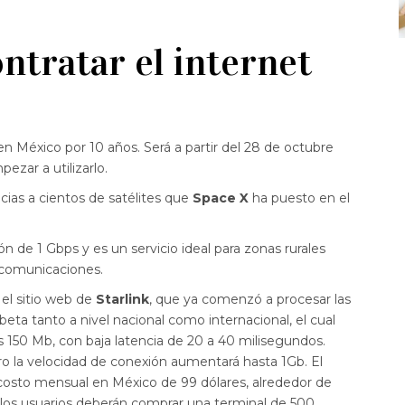
ntratar el internet
en México por 10 años. Será a partir del 28 de octubre
ezar a utilizarlo.
acias a cientos de satélites que
Space X
ha puesto en el
 de 1 Gbps y es un servicio ideal para zonas rurales
ecomunicaciones.
el sitio web de
Starlink
, que ya comenzó a procesar las
 beta tanto a nivel nacional como internacional, el cual
 150 Mb, con baja latencia de 20 a 40 milisegundos.
ro la velocidad de conexión aumentará hasta 1Gb. El
costo mensual en México de 99 dólares, alrededor de
, los usuarios deberán comprar una terminal de 500