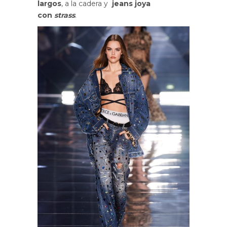
largos
, a la cadera y
jeans joya
con
strass
.