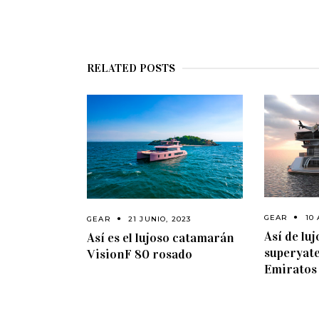
RELATED POSTS
GEAR
10 
GEAR
21 JUNIO, 2023
Así de luj
Así es el lujoso catamarán
superyate
VisionF 80 rosado
Emiratos