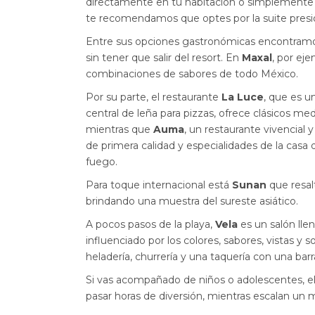
directamente en tu habitación o simplemente c
te recomendamos que optes por la suite presid
Entre sus opciones gastronómicas encontramos 
sin tener que salir del resort. En
Maxal
, por eje
combinaciones de sabores de todo México.
Por su parte, el restaurante
La Luce
, que es u
central de leña para pizzas, ofrece clásicos m
mientras que
Auma
, un restaurante vivencial 
de primera calidad y especialidades de la casa 
fuego.
Para toque internacional está
Sunan
que resal
brindando una muestra del sureste asiático.
A pocos pasos de la playa,
Vela
es un salón lle
influenciado por los colores, sabores, vistas y 
heladería, churrería y una taquería con una barr
Si vas acompañado de niños o adolescentes, el 
pasar horas de diversión, mientras escalan un 