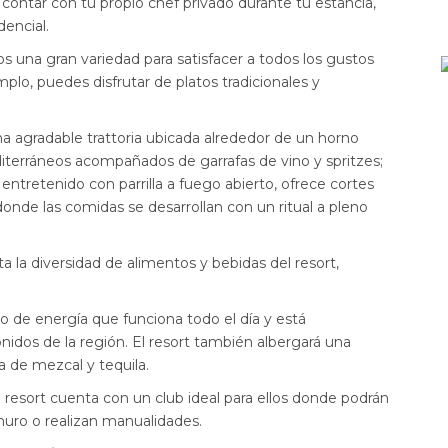
ontar con tu propio chef privado durante tu estancia,
encial.
una gran variedad para satisfacer a todos los gustos
mplo, puedes disfrutar de platos tradicionales y
na agradable trattoria ubicada alrededor de un horno
editerráneos acompañados de garrafas de vino y spritzes;
y entretenido con parrilla a fuego abierto, ofrece cortes
donde las comidas se desarrollan con un ritual a pleno
ta la diversidad de alimentos y bebidas del resort,
no de energía que funciona todo el día y está
sonidos de la región. El resort también albergará una
a de mezcal y tequila.
resort cuenta con un club ideal para ellos donde podrán
muro o realizan manualidades.