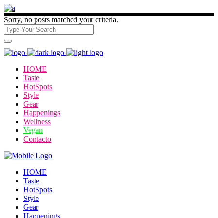
Sorry, no posts matched your criteria.
HOME
Taste
HotSpots
Style
Gear
Happenings
Wellness
Vegan
Contacto
HOME
Taste
HotSpots
Style
Gear
Happenings