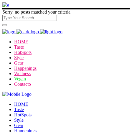
Sorry, no posts matched your criteria.
HOME
Taste
HotSpots
Style
Gear
Happenings
Wellness
Vegan
Contacto
HOME
Taste
HotSpots
Style
Gear
Happenings