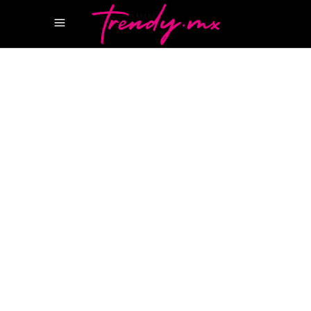
18 OCTUBRE, 2024
TASTE
BERO BEER
BERO CERVEZA
BERO TOM
HOLLAND
Ésta es la marca de