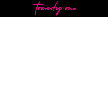
30 MARZO, 2022
TASTE
BEST RESTAURANTS IN CANCUN
CAO PUERTO
CANCUN
RESTAURANTES CANCUN
REVISTA
CANCUN