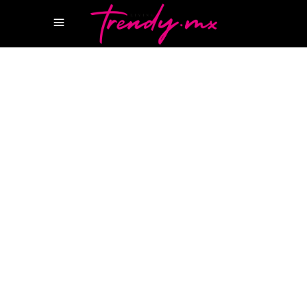
11 FEBRERO, 2026
HOTSPOTS
ARMANI CASA MIAMI
ASTON MARTIN
RESIDENCES
ATZARO PLAYA DEL
CARMEN
ATZARO RESIDENCES
BENTLEY
RESIDENCES
BRANDED