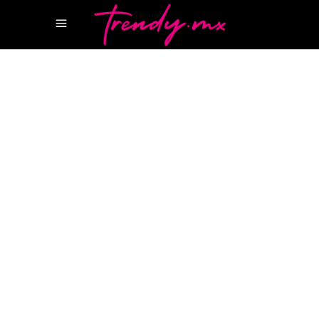
27 JUNIO, 2024
HAPPENINGS
BREITLING
BREITLING LATAM
BREITLING
MEXICO
Breitling abre su primer