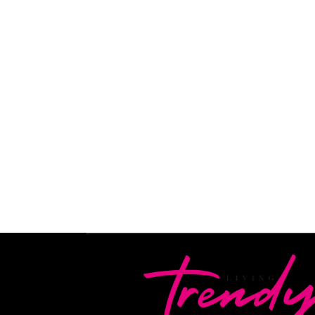
Abre sus puertas el Waldorf Astoria Cancún, 
Hospitality Holdings) y administrado por Hilto
exuberantes manglares, con 173 habitaciones,
vistas al mar, restaurantes de clase mundial y 
READ MORE
By
Camila Subirachs