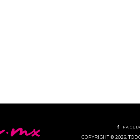
propiedad de PHH (Parks
n (NYSE: HLT). Ubicado entre
 todas con espectaculares
spa de lujo,
FACE
COPYRIGHT © 2026. TO