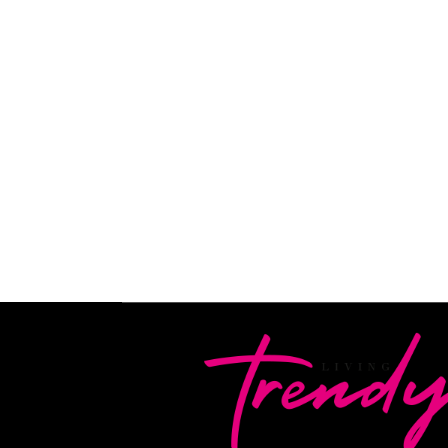
Si eres fan del maquillaje, sabes que el Dior Ad
producto, es un objeto de culto. Desde su lan
aceite ha dominado las redes sociales y los n
READ MORE
By
Camila Subirachs