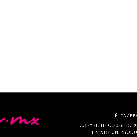
dict Lip Glow Oil no es solo un
zamiento, este bálsamo en
eceseres de todo
FACE
COPYRIGHT © 2026. TO
TRENDY UN PRODUC