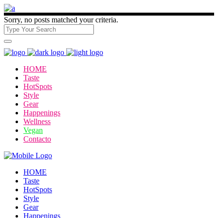
Sorry, no posts matched your criteria.
HOME
Taste
HotSpots
Style
Gear
Happenings
Wellness
Vegan
Contacto
HOME
Taste
HotSpots
Style
Gear
Happenings