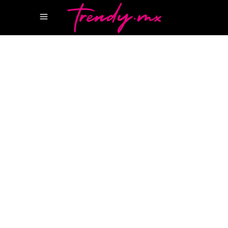
5 DICIEMBRE, 2021
TASTE
JOHN WALKER
REVISTA CANCUN
REVISTA
LIFESTYLE
REVISTA LUJO
Johnnie Walker se une a