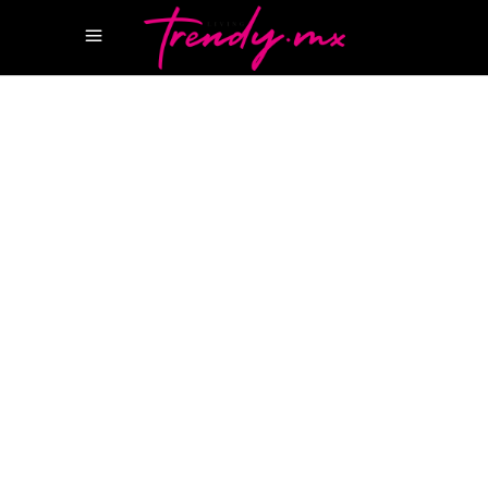
11 MAYO, 2026
HOTSPOTS
BULGARI RESORT
JUMEIRAH BAY
ISLAND
SERPENTI BEACH CLUB
El nuevo “place to be” en