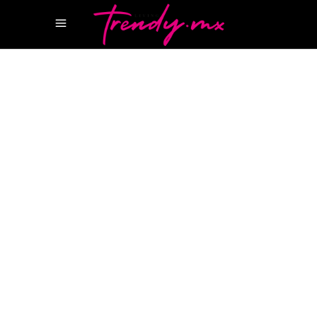
12 MARZO, 2025
TASTE
HILTON CANCUN
HILTON CANCUN MAR
CARIBE
LA LUCE RESTAURANTE
Gastronomía de autor