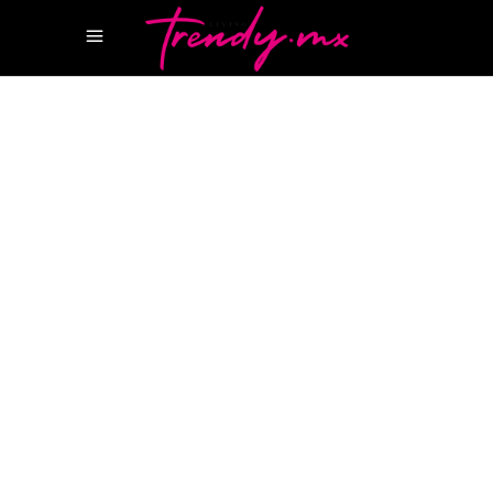
4 FEBRERO, 2022
STYLE
MIU MIU X NEW BALANCE
MIUCCIA
PRADA
REVISTA LIFESTYLE
REVISTA MODA
Amamos las colabs y te
traemos otra más: Miu