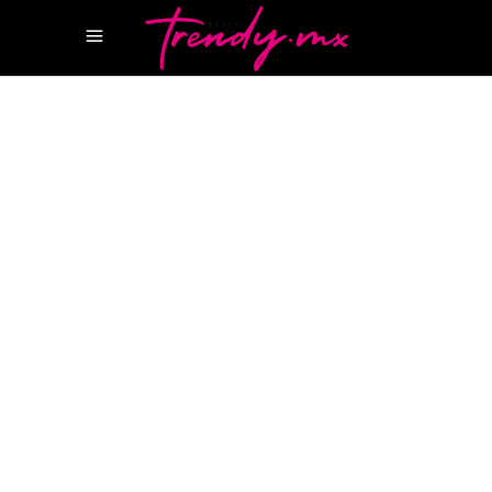
6 MARZO, 2026
TASTE
JACK DANIEL’S X MCLAREN RACING
OLD NO.
7