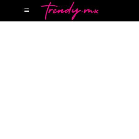
25 JUNIO, 2026
HOTSPOTS
PALMAÏA HOTEL
PALMAÏA RESORT
PALMAÏA
THE HOUSE OF AÏA
PALMAÏA WELLNESS