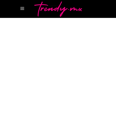
3 DICIEMBRE, 2024
HAPPENINGS
,
STYLE
COACH HOLIDAY HOUSE
POP-UP NAVIDEÑO
COACH
POP-UP NAVIDEÑO COACH CDMX
Coach Holiday House, el