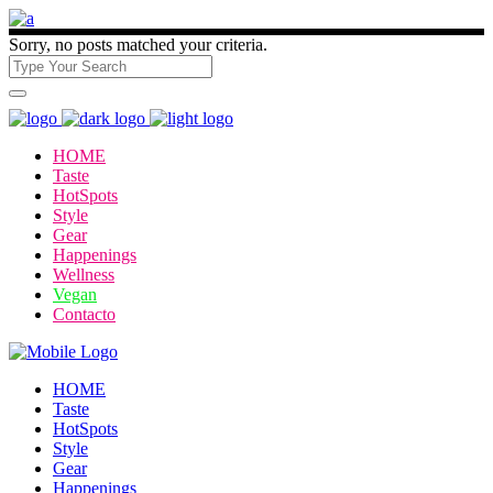
Sorry, no posts matched your criteria.
HOME
Taste
HotSpots
Style
Gear
Happenings
Wellness
Vegan
Contacto
HOME
Taste
HotSpots
Style
Gear
Happenings