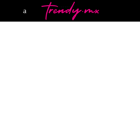
1 JULIO, 2022
WELLNESS
ALL INCLUSIVE RESORT CANCUN
PARADISUS
CANCUN
RESORT CANCUN
SPA