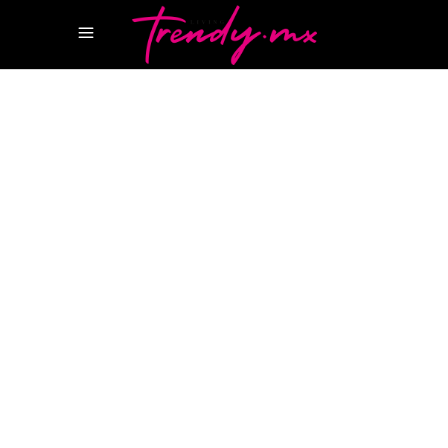
15 JUNIO, 2022
HOTSPOTS
CAO
CAO PUERTO CANCUN
CAO
RESTAURANTE
GRUPO ANDERSONS
MARINA
PUERTO CANCÚN
RESTAURANTES