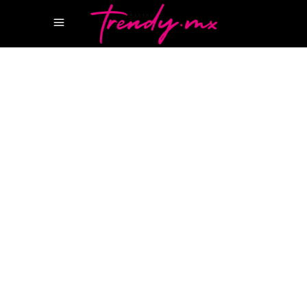
6 DICIEMBRE, 2021
HAPPENINGS
RITZ CARLTON CANCÚN
RITZ-
CARLTON
TIFFANY & CO CANCUN
TIFFANY &
CO.
Árbol de navidad Tiffany