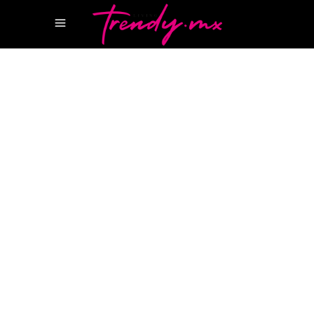
9 NOVIEMBRE, 2021
HAPPENINGS
BORJA ESCALADA
CIUDAD
MAYAKOBA
GRUPO DMI
MAYAKOBA COUNTRY
CLUB
RLH PROPERTIE
RYDER
CUP
SANCUS CAPITAL PARTNERS
SERGIO