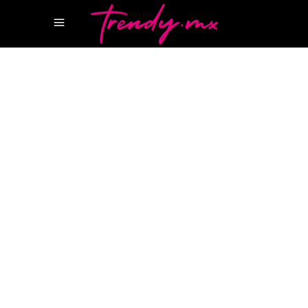
12 MARZO, 2025
HAPPENINGS
AZULIK
AZULIK BEACH CLUB
AZULIK
RESIDENCES
AZULIK RESIDENCES
TULUM
AZULIK TULUM
ROTH