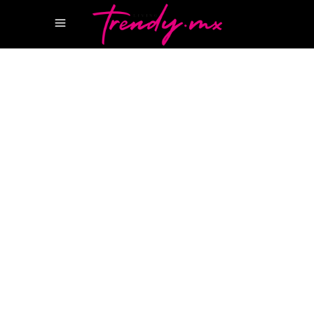
21 JUNIO, 2023
GEAR
CANCUN MAGAZINE
FASHION
MAGAZINE
FENDER
FENDER GUITAR
SAINT
LAURENT
SAINT LAURENT GUITAR