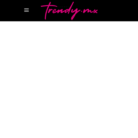
8 NOVIEMBRE, 2022
HOTSPOTS
HOTEL PROPER
KELLY WEARSTLER
PROPER
SANTA MONICA
SANTA MONICA
El hot spot obligado en