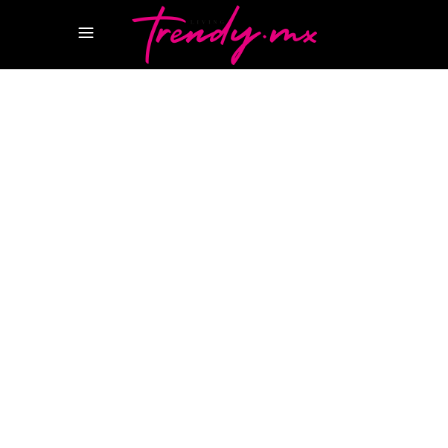
9 JULIO, 2024
TASTE
HYATT REGENCY MEXICO
HYATT REGENCY
MEXICO CITY
SKYBAR 7.24 HYATT
SKYBAR
HYATT