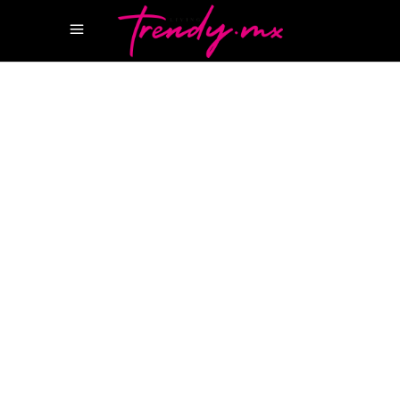
8 ENERO, 2022
GEAR
MODEL PI
REVISTA LUJO
SMARTPHONE DE
TESLA
SPACEX
STARLINK
Model Pi ¡Smartphone