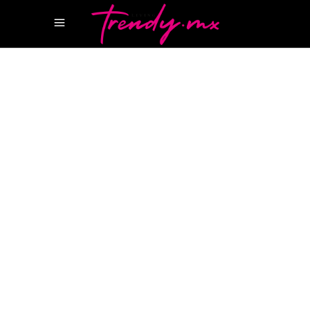
11 NOVIEMBRE, 2025
STYLE
SWEET ALHAMBRA
VAN CLEEF & ARPELS
Joyas reversibles, la