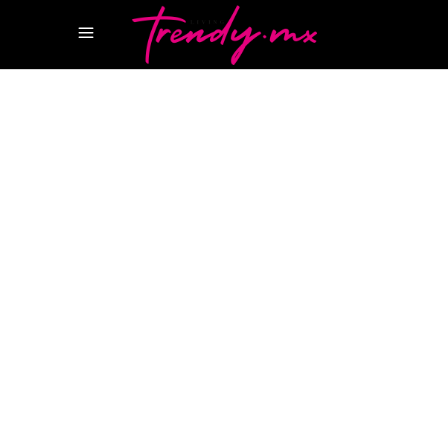
11 MAYO, 2026
TASTE
THE MACALLAN
THE MACALLAN 007
THE
MACALLAN DIAMONDS ARE FOREVER 55TH