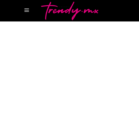
25 ENERO, 2022
STYLE
CARLOTA CASIRAGHI
DESFILE
CHANEL
PRIMAVERA VERANO
CHANEL
REVISTA CANCUN
XAVIER
VEILHAN