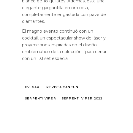
blanco de 18 quilates. Además, está una
elegante gargantilla en oro rosa,
completamente engastada con pavé de
diamantes.
El magno evento continuó con un
cocktail, un espectacular show de láser y
proyecciones inspiradas en el diseño
emblemático de la colección ´para cerrar
con un DJ set especial.
BVLGARI
REVISTA CANCUN
SERPENTI VIPER
SERPENTI VIPER 2022