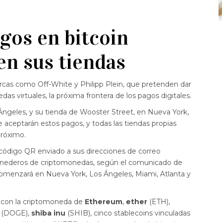
gos en bitcoin
en sus tiendas
rcas como Off-White y Philipp Plein, que pretenden dar
s virtuales, la próxima frontera de los pagos digitales.
ngeles, y su tienda de Wooster Street, en Nueva York,
e aceptarán estos pagos, y todas las tiendas propias
próximo.
n código QR enviado a sus direcciones de correo
monederos de criptomonedas, según el comunicado de
comenzará en Nueva York, Los Ángeles, Miami, Atlanta y
 con la criptomoneda de
Ethereum
,
ether
(ETH),
n
(DOGE),
shiba inu
(SHIB), cinco stablecoins vinculadas