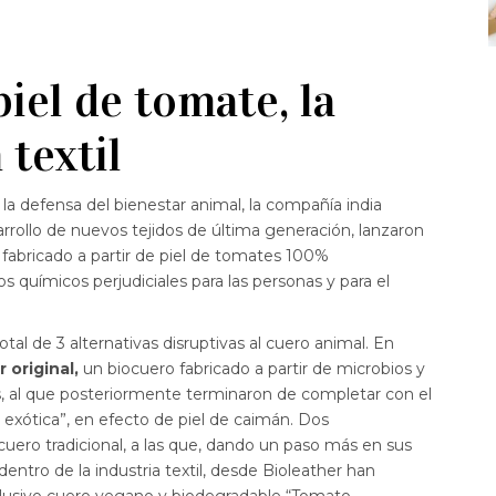
iel de tomate, la
 textil
 la defensa del bienestar animal, la compañía india
arrollo de nuevos tejidos de última generación, lanzaron
fabricado a partir de piel de tomates 100%
s químicos perjudiciales para las personas y para el
tal de 3 alternativas disruptivas al cuero animal. En
 original,
un biocuero fabricado a partir de microbios y
s, al que posteriormente terminaron de completar con el
l exótica”, en efecto de piel de caimán. Dos
cuero tradicional, a las que, dando un paso más en sus
dentro de la industria textil, desde Bioleather han
lusivo cuero vegano y biodegradable “Tomato