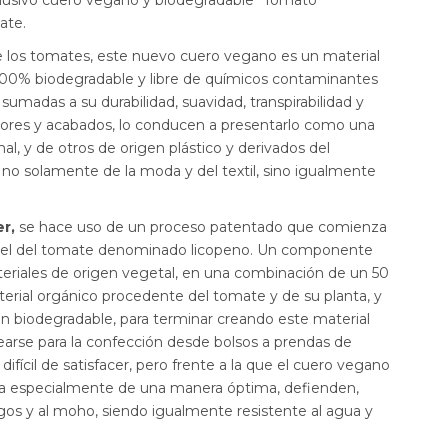
ate.
e los tomates, este nuevo cuero vegano es un material
 100% biodegradable y libre de químicos contaminantes
sumadas a su durabilidad, suavidad, transpirabilidad y
lores y acabados, lo conducen a presentarlo como una
al, y de otros de origen plástico y derivados del
ya no solamente de la moda y del textil, sino igualmente
r,
se hace uso de un proceso patentado que comienza
 piel del tomate denominado licopeno. Un componente
riales de origen vegetal, en una combinación de un 50
erial orgánico procedente del tomate y de su planta, y
en biodegradable, para terminar creando este material
earse para la confección desde bolsos a prendas de
fícil de satisfacer, pero frente a la que el cuero vegano
ía especialmente de una manera óptima, defienden,
ongos y al moho, siendo igualmente resistente al agua y