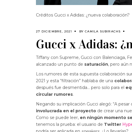
Créditos Gucci x Adidas: ¿nueva colaboración?
27 DICIEMBRE, 2021
BY
CAMILA SUBIRACHS
Gucci x Adidas: ¿
Tiffany con Supreme, Gucci con Balenciaga, F
alcanzado un punto de
saturación
, pero aún n
Los rumores de esta supuesta colaboración su
2021 y esta “filtración” hablaba de una
colabor
después fue desmentida… pero solo para el
eq
circular rumores
.
Negando su implicación Gucci alegó: “A pesar 
involucrada en el proyecto
de crear una nue
Como se puede leer,
en ningún momento se
tenemos la prueba: el usuario de
Twitter
Hype
podría ser aplicada en
sneakers
. ¿Lo llevarías?