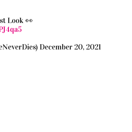
st Look 👀
lPJ4qa5
eNeverDies)
December 20, 2021