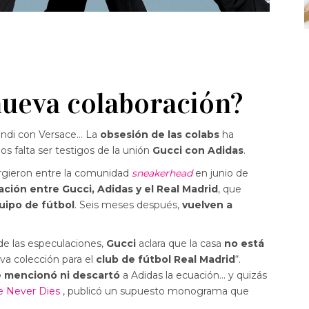
nueva colaboración?
endi con Versace… La
obsesión de las colabs
ha
os falta ser testigos de la unión
Gucci con Adidas
.
rgieron entre la comunidad
sneakerhead
en junio de
ación entre Gucci, Adidas y el Real Madrid
, que
uipo de fútbol
. Seis meses después,
vuelven a
de las especulaciones,
Gucci
aclara que la casa
no está
va colección para el
club de fútbol Real Madrid
“.
 mencionó ni descartó
a Adidas la ecuación… y quizás
 Never Dies
, publicó un supuesto monograma que