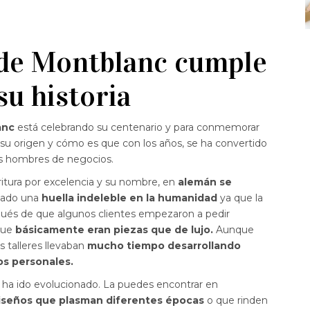
 de Montblanc cumple
su historia
anc
está celebrando su centenario y para conmemorar
u origen y cómo es que con los años, se ha convertido
los hombres de negocios.
critura por excelencia y su nombre, en
alemán se
jado una
huella indeleble en la humanidad
ya que la
spués de que algunos clientes empezaron a pedir
 que
básicamente eran piezas que de lujo.
Aunque
s talleres llevaban
mucho tiempo desarrollando
os personales.
k ha ido evolucionado. La puedes encontrar en
iseños que plasman diferentes épocas
o que rinden