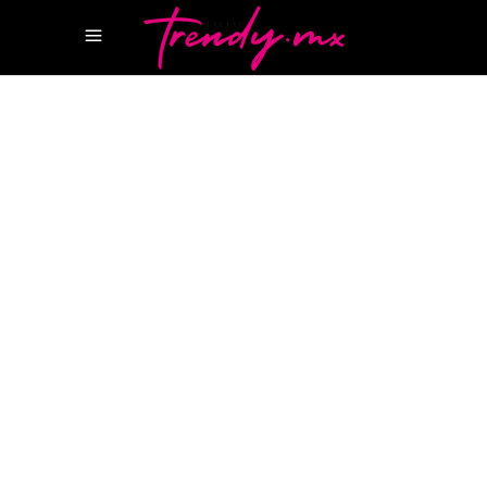
11 ABRIL, 2024
VEGAN
,
WELLNESS
GOOD GLAMM GROUP
WILL PERFORM
WYN
BEAUTY
WYN BEAUTY SERENA WILLIAMS
Serena Williams lanza