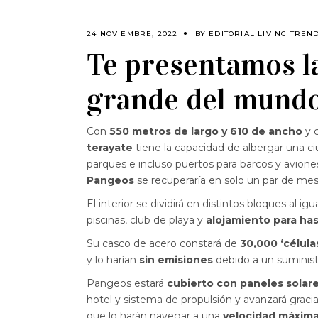
24 NOVIEMBRE, 2022
BY
EDITORIAL LIVING TREN
Te presentamos l
grande del mund
Con
550 metros de largo y 610 de ancho
y c
terayate
tiene la capacidad de albergar una ciu
parques e incluso puertos para barcos y avione
Pangeos
se recuperaría en solo un par de mes
El interior se dividirá en distintos bloques al ig
piscinas, club de playa y
alojamiento para has
Su casco de acero constará de
30,000 ‘célula
y lo harían
sin emisiones
debido a un suminist
Pangeos estará
cubierto con paneles solar
hotel y sistema de propulsión y avanzará grac
que lo harán navegar a una
velocidad máxima