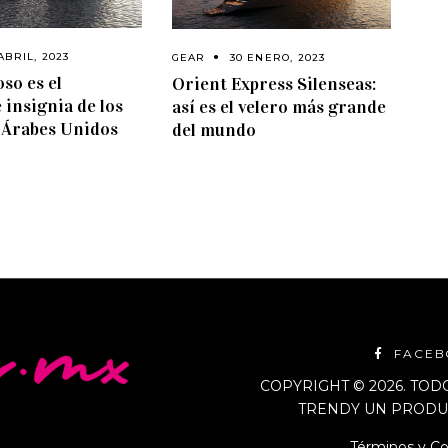
ABRIL, 2023
GEAR
30 ENERO, 2023
oso es el
Orient Express Silenseas:
 insignia de los
así es el velero más grande
 Árabes Unidos
del mundo
FACE
COPYRIGHT © 2026. TO
TRENDY UN PRODUC
Términos y Co