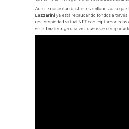
Aun se necesitan bastantes millones para que 
Lazzarini
ya está recaudando fondos a través
una propiedad virtual NFT con criptomonedas 
en la teratortuga una vez que esté completada 