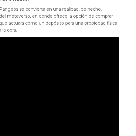
Pangeos se convierta en una realidad, de hecho,
 del metaverso, en donde ofrece la opción de comprar
que actuará como un depósito para una propiedad física
la obra.