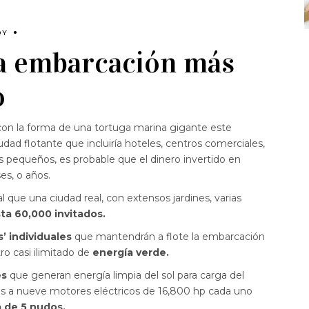
DY
a embarcación más
o
on la forma de una tortuga marina gigante este
dad flotante que incluiría hoteles, centros comerciales,
s pequeños, es probable que el dinero invertido en
es, o años.
ual que una ciudad real, con extensos jardines, varias
ta 60,000 invitados.
s’ individuales
que mantendrán a flote la embarcación
ro casi ilimitado de
energía verde.
es
que generan energía limpia del sol para carga del
ias a nueve motores eléctricos de 16,800 hp cada uno
 de 5 nudos.