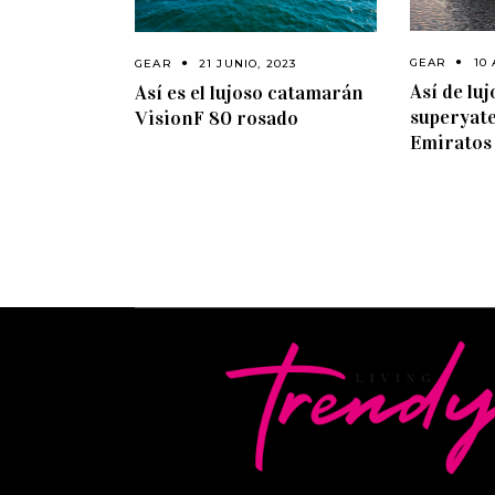
GEAR
10 
GEAR
21 JUNIO, 2023
Así de luj
Así es el lujoso catamarán
superyate
VisionF 80 rosado
Emiratos