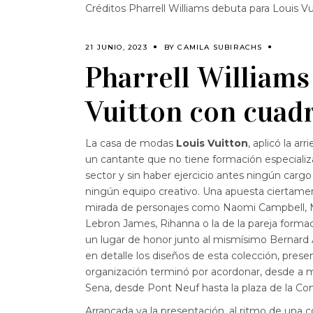
Créditos Pharrell Williams debuta para Louis Vu
21 JUNIO, 2023
BY
CAMILA SUBIRACHS
Pharrell Williams
Vuitton con cuadr
La casa de modas
Louis Vuitton
, aplicó la a
un cantante que no tiene formación especializ
sector y sin haber ejercicio antes ningún cargo d
ningún equipo creativo. Una apuesta ciertamen
mirada de personajes como Naomi Campbell, M
Lebron James, Rihanna o la de la pareja form
un lugar de honor junto al mismísimo Bernard 
en detalle los diseños de esta colección, pres
organización terminó por acordonar, desde a m
Sena, desde Pont Neuf hasta la plaza de la Co
Arrancada ya la presentación, al ritmo de una