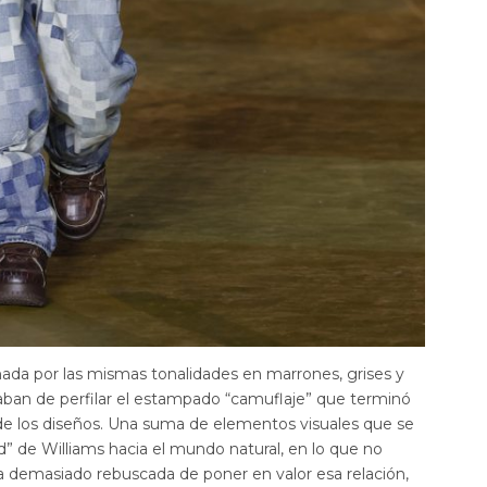
ada por las mismas tonalidades en marrones, grises y
ban de perfilar el estampado “camuflaje” que terminó
 de los diseños. Una suma de elementos visuales que se
” de Williams hacia el mundo natural, en lo que no
 demasiado rebuscada de poner en valor esa relación,