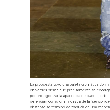
La propuesta tuvo una paleta cromática domin
en verdes hierba que precisamente se encarga
por protagonizar la apariencia de buena parte
defendían como una muestra de la “sensibilidad
obstante se terminó de traducir en una manera