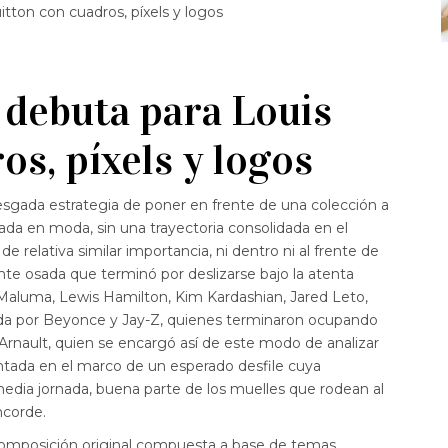
itton con cuadros, píxels y logos
 debuta para Louis
os, píxels y logos
rriesgada estrategia de poner en frente de una colección a
ada en moda, sin una trayectoria consolidada en el
e relativa similar importancia, ni dentro ni al frente de
te osada que terminó por deslizarse bajo la atenta
aluma, Lewis Hamilton, Kim Kardashian, Jared Leto,
ada por Beyonce y Jay-Z, quienes terminaron ocupando
Arnault, quien se encargó así de este modo de analizar
entada en el marco de un esperado desfile cuya
edia jornada, buena parte de los muelles que rodean al
ncorde.
 composición original compuesta a base de temas