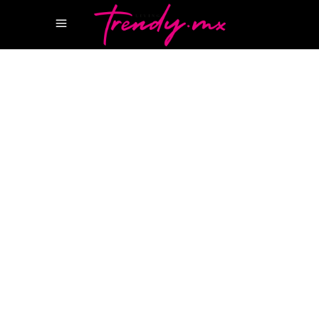
17 SEPTIEMBRE, 2021
TASTE
ATELIER DE HOTELES CANCÚN
CHEF EDGAR
NUÑEZ
MARÍA DOLORES BY EDGAR
NUÑEZ
RESTAURANTE MARÍA
DOLORES
WINE SPECTATOR