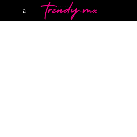
14 MAYO, 2026
HAPPENINGS
AUDEMARS PIGUET
AUDEMARS PIGUET X
SWATCH
Audemars Piguet x