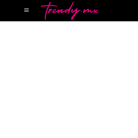
21 OCTUBRE, 2021
STYLE
ABOUT LOVE TIFFANY
BEYONCÉ
DATE
NIGHT
DEREK MILTON
DIKAYL
RIMMASCH
JAY-Z