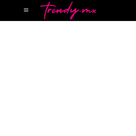
19 JULIO, 2023
HOTSPOTS
CASA AMOR SAINT
TROPEZ
DOLCE&GABBANA
GRAND HOTEL
QUISISANA
LA CABANE MARBELLA
SAN