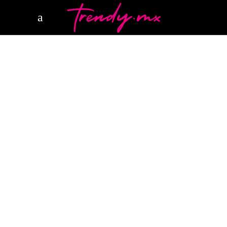
16 ABRIL, 2025
HAPPENINGS
HERMES
HERMES FRANCIA
HERMES
MEXICO
¿Cuál es la marca de lujo